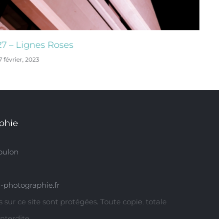
s Roses
26 – Ondulati
17 février, 2023
phie
oulon
-photographie.fr
 sur ce site sont protégées. Toute copie, totale
interdite.