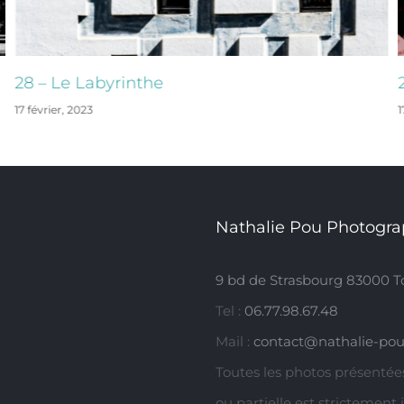
Labyrinthe
27 – Ligne
23
17 février, 2023
Nathalie Pou Photogra
9 bd de Strasbourg 83000 T
Tel :
06.77.98.67.48
Mail :
contact@nathalie-pou
Toutes les photos présentées
ou partielle est strictement 