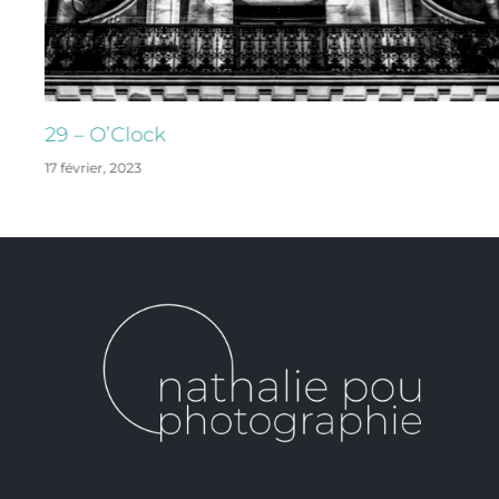
29 – O’Clock
17 février, 2023