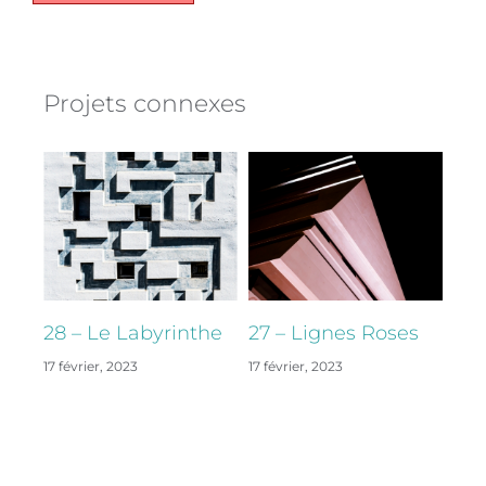
Projets connexes
28 – Le Labyrinthe
27 – Lignes Roses
26 
17 février, 2023
17 février, 2023
17 fé