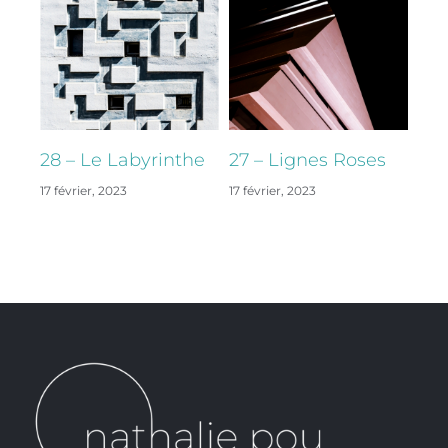
28 – Le Labyrinthe
27 – Lignes Roses
26 
17 février, 2023
17 février, 2023
17 fé