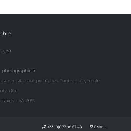
phie
oulon
-photographie.fr
 sur ce site sont protégées. Toute copie, totale
interdite.
rs taxes. TVA 20%
+33 (0)6 77 98 67 48
EMAIL