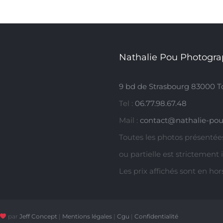
Nathalie Pou Photogra
9 bd de Strasbourg 83000 T
Tel :
06.77.98.67.48
Mail :
contact@nathalie-pou
Toutes les photos présentées
ou partielle est strictement 
Les prix affichés sont en ho
par
Jeff Concept
|
Mentions légales
|
Cgu
|
Confidentialité