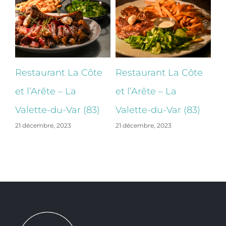
e
Restaurant La Côte
Restaurant La Côte
B
et l’Arête – La
et l’Arête – La
Ba
Valette-du-Var (83)
Valette-du-Var (83)
La
21 décembre, 2023
21 décembre, 2023
22 