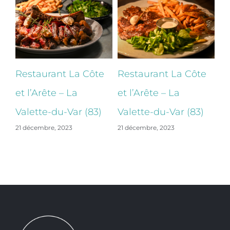
e
Restaurant La Côte
Restaurant La Côte
B
et l’Arête – La
et l’Arête – La
Ba
Valette-du-Var (83)
Valette-du-Var (83)
La
21 décembre, 2023
21 décembre, 2023
22 