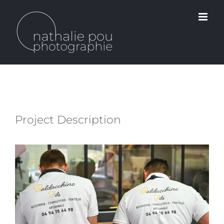
Passer
au
contenu
Project Description