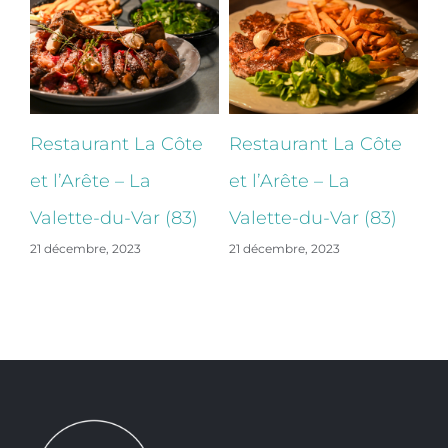
e
Restaurant La Côte
Restaurant La Côte
B
et l’Arête – La
et l’Arête – La
Ba
Valette-du-Var (83)
Valette-du-Var (83)
La
21 décembre, 2023
21 décembre, 2023
22 