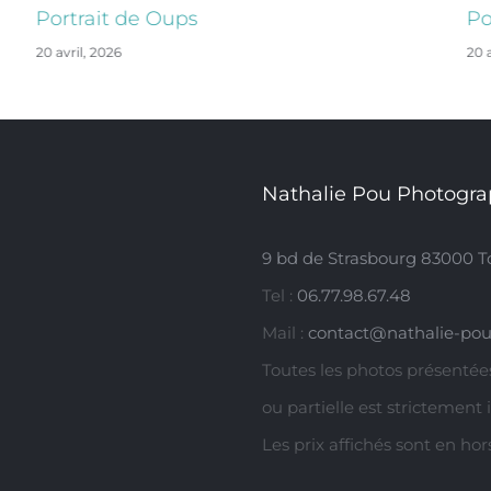
Portrait de Oups
Po
20 avril, 2026
20 a
Nathalie Pou Photogra
9 bd de Strasbourg 83000 T
Tel :
06.77.98.67.48
Mail :
contact@nathalie-pou
Toutes les photos présentées
ou partielle est strictement 
Les prix affichés sont en ho