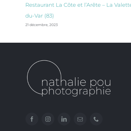
Valette-
Restaurant La Côte et l’Arête – La Valett
du-Var (83)
21 décembre, 2023