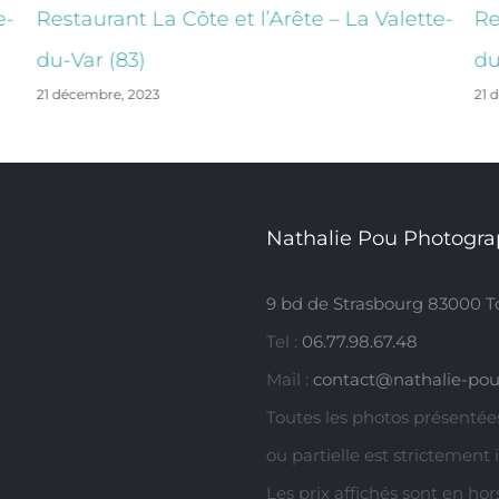
e-
Restaurant La Côte et l’Arête – La Valette-
Re
du-Var (83)
du
21 décembre, 2023
21 
Nathalie Pou Photogra
9 bd de Strasbourg 83000 T
Tel :
06.77.98.67.48
Mail :
contact@nathalie-pou
Toutes les photos présentées
ou partielle est strictement 
Les prix affichés sont en ho