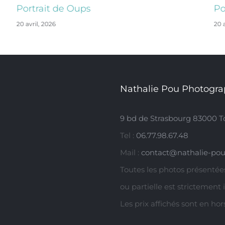
Portrait de Oups
Po
20 avril, 2026
20 a
Nathalie Pou Photogra
9 bd de Strasbourg 83000 T
Tel :
06.77.98.67.48
Mail :
contact@nathalie-pou
Toutes les photos présentées
ou partielle est strictement 
Les prix affichés sont en ho