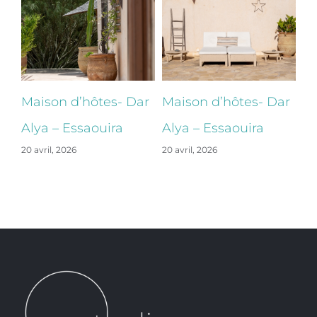
ar
Maison d’hôtes- Dar
Maison d’hôtes- Dar
Ma
Alya – Essaouira
Alya – Essaouira
Al
20 avril, 2026
20 avril, 2026
20 