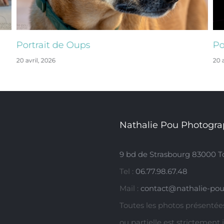
Portrait de Oups
Po
20 avril, 2026
20 a
Nathalie Pou Photogra
9 bd de Strasbourg 83000 T
Tel :
06.77.98.67.48
Mail :
contact@nathalie-pou
Toutes les photos présentées
ou partielle est strictement 