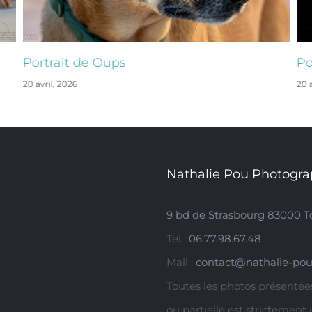
Portrait de Oups
Po
20 avril, 2026
20 a
Nathalie Pou Photogra
9 bd de Strasbourg 83000 T
Tel :
06.77.98.67.48
Mail :
contact@nathalie-pou
Toutes les photos présentées
ou partielle est strictement 