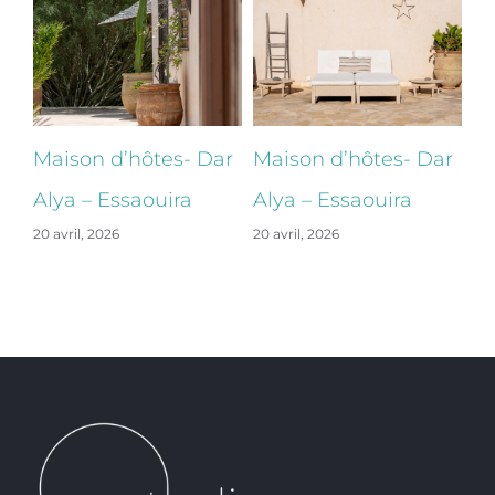
ar
Maison d’hôtes- Dar
Maison d’hôtes- Dar
Ma
Alya – Essaouira
Alya – Essaouira
Al
20 avril, 2026
20 avril, 2026
20 