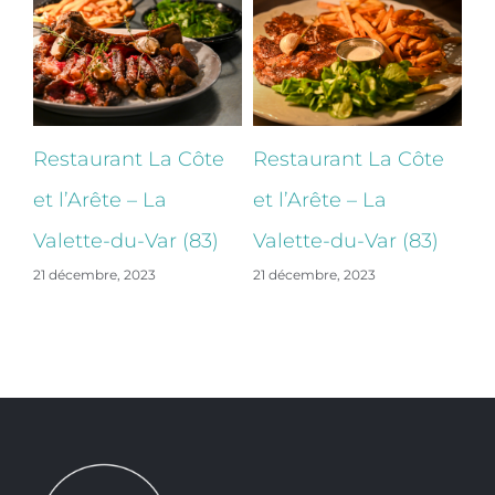
e
Restaurant La Côte
Restaurant La Côte
B
et l’Arête – La
et l’Arête – La
Ba
Valette-du-Var (83)
Valette-du-Var (83)
La
21 décembre, 2023
21 décembre, 2023
22 