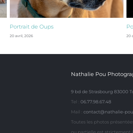
Portrait de Oups
Po
20 avril, 2026
20 a
Nathalie Pou Photogra
9 bd de Strasbourg 83000 T
Tel :
06.77.98.67.48
Mail :
contact@nathalie-pou
Toutes les photos présentées
ou partielle est strictement 