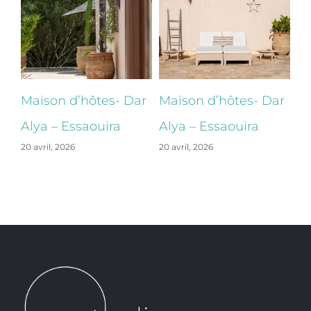
ar
Maison d’hôtes- Dar
Maison d’hôtes- Dar
Ma
Alya – Essaouira
Alya – Essaouira
Al
20 avril, 2026
20 avril, 2026
20 