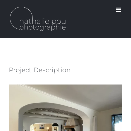
Passer
au
contenu
Project Description