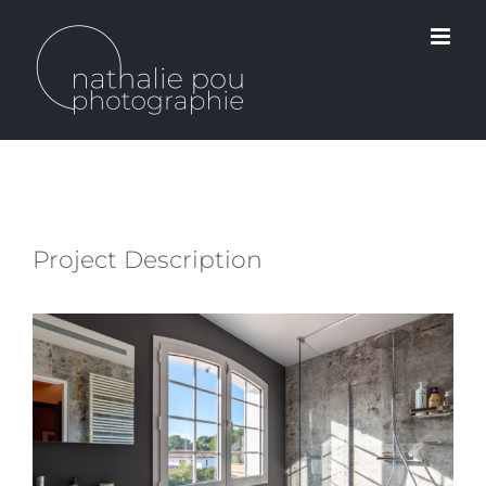
Passer
au
contenu
Project Description