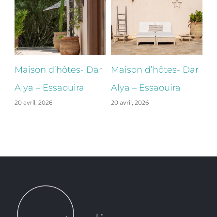
ar
Maison d’hôtes- Dar
Maison d’hôtes- Dar
Ma
Alya – Essaouira
Alya – Essaouira
Al
20 avril, 2026
20 avril, 2026
20 