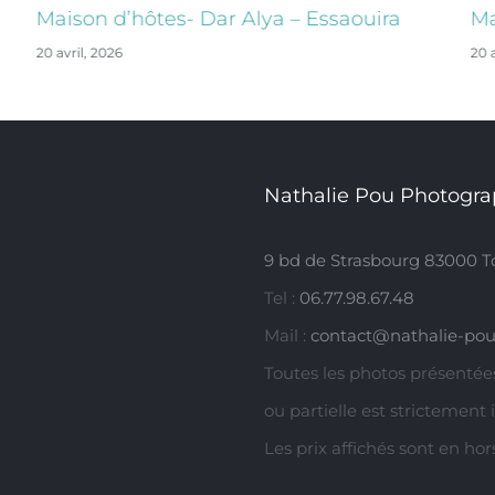
Maison d’hôtes- Dar Alya – Essaouira
Ma
20 avril, 2026
20 a
Nathalie Pou Photogra
9 bd de Strasbourg 83000 T
Tel :
06.77.98.67.48
Mail :
contact@nathalie-pou
Toutes les photos présentées
ou partielle est strictement 
Les prix affichés sont en ho