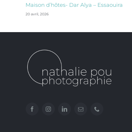
ira
Maison d’hôtes- Dar Alya – Essaouira
20 avril, 2026