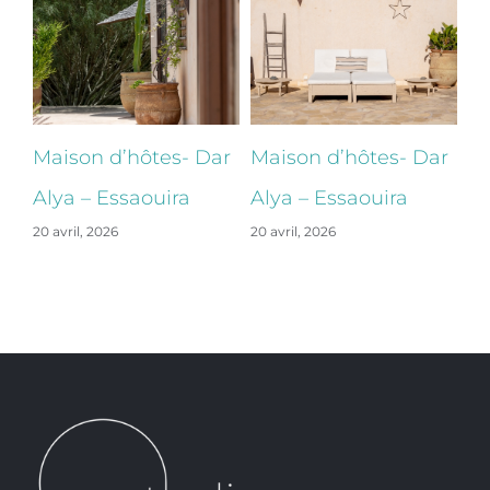
ar
Maison d’hôtes- Dar
Maison d’hôtes- Dar
Ma
Alya – Essaouira
Alya – Essaouira
Al
20 avril, 2026
20 avril, 2026
20 