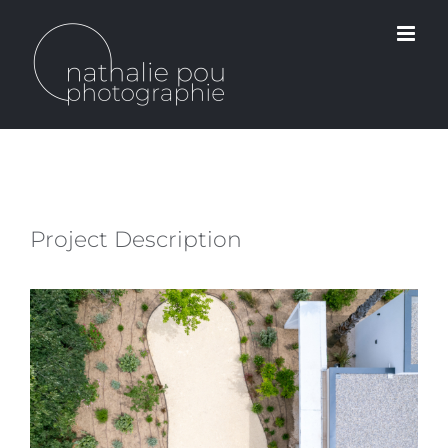
Passer
au
contenu
Project Description