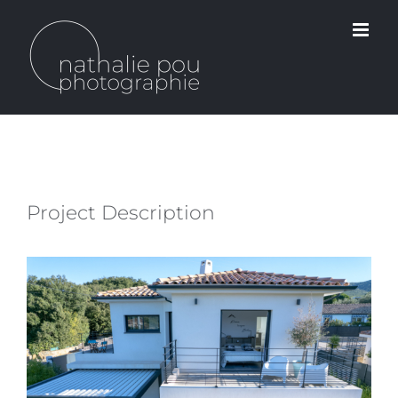
Passer
au
contenu
Project Description