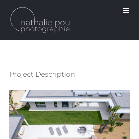
Passer
au
contenu
Project Description