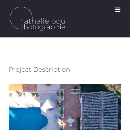
Passer
au
contenu
Project Description