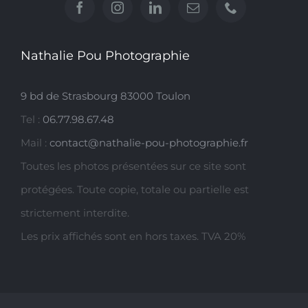
Nathalie Pou Photographie
9 bd de Strasbourg 83000 Toulon
Tel :
06.77.98.67.48
Mail :
contact@nathalie-pou-photographie.fr
Toutes les photos présentées sur ce site sont
protégées. Toute copie, totale ou partielle est
strictement interdite.
Les prix affichés sont en hors taxes. TVA 20%