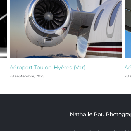
Aéroport Toulon-Hyères (Var)
Aé
28 septembre, 2025
28 
Nathalie Pou Photogra