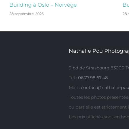
Building à Oslo – Norvège
Bu
28 septembre, 2025
28 
Nathalie Pou Photogra
9 bd de Strasbourg 83000 T
Tel :
06.77.98.67.48
Mail :
contact@nathalie-pou
Toutes les photos présentées
ou partielle est strictement 
Les prix affichés sont en ho