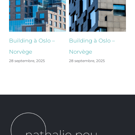
Building à Oslo –
Building à Oslo –
Bu
Norvège
Norvège
N
28 septembre, 2025
28 septembre, 2025
28 