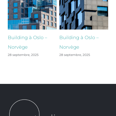
Building à Oslo –
Building à Oslo –
Bu
Norvège
Norvège
N
28 septembre, 2025
28 septembre, 2025
28 