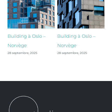
Building à Oslo –
Building à Oslo –
Bu
Norvège
Norvège
N
28 septembre, 2025
28 septembre, 2025
28 