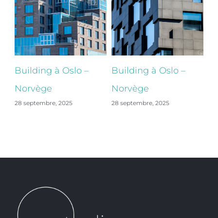
Building à Oslo –
Building à Oslo –
Bu
Norvège
Norvège
N
28 septembre, 2025
28 septembre, 2025
28 