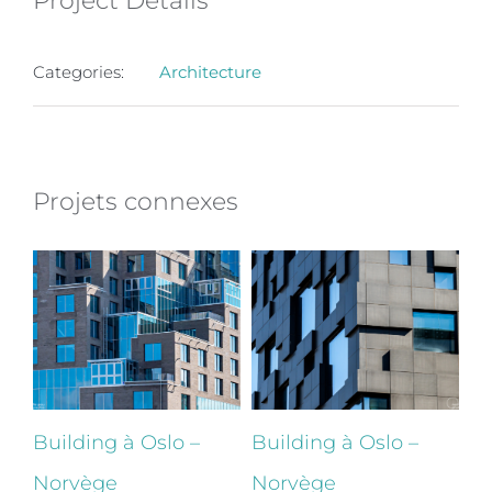
Project Details
Categories:
Architecture
Projets connexes
Building à Oslo –
Building à Oslo –
Bu
Norvège
Norvège
N