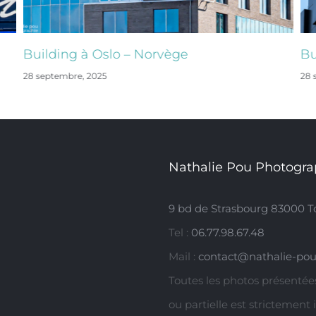
Building à Oslo – Norvège
Bu
28 septembre, 2025
28 
Nathalie Pou Photogra
9 bd de Strasbourg 83000 T
Tel :
06.77.98.67.48
Mail :
contact@nathalie-pou
Toutes les photos présentées
ou partielle est strictement 