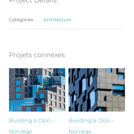
Project Details
Categories:
Architecture
Projets connexes
Building à Oslo –
Building à Oslo –
Bu
Norvège
Norvège
N