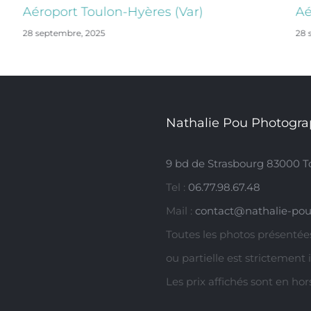
Aéroport Toulon-Hyères (Var)
Aé
28 septembre, 2025
28 
Nathalie Pou Photogra
9 bd de Strasbourg 83000 T
Tel :
06.77.98.67.48
Mail :
contact@nathalie-pou
Toutes les photos présentées
ou partielle est strictement 
Les prix affichés sont en ho