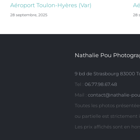
Aéroport Toulon-Hyères (Var)
Aé
28 septembre, 2025
28 
Nathalie Pou Photogra
9 bd de Strasbourg 83000 T
Tel :
06.77.98.67.48
Mail :
contact@nathalie-pou
Toutes les photos présentées
ou partielle est strictement 
Les prix affichés sont en ho