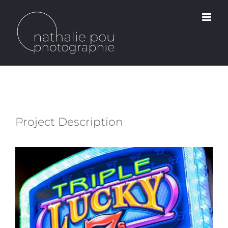
Passer
au
contenu
Project Description