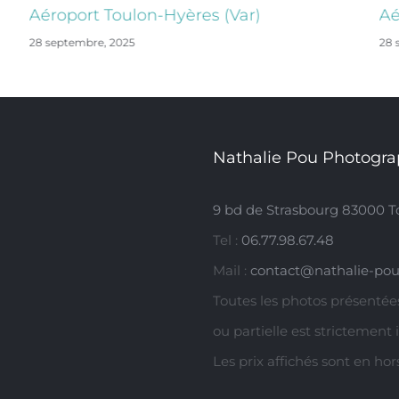
Aéroport Toulon-Hyères (Var)
Aé
28 septembre, 2025
28 
Nathalie Pou Photogra
9 bd de Strasbourg 83000 T
Tel :
06.77.98.67.48
Mail :
contact@nathalie-pou
Toutes les photos présentées
ou partielle est strictement 
Les prix affichés sont en ho