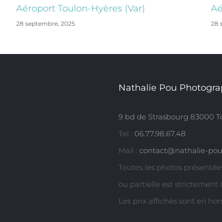
Aéroport Toulon-Hyères (Var)
Aé
28 septembre, 2025
28 
Nathalie Pou Photogra
9 bd de Strasbourg 83000 T
Tel :
06.77.98.67.48
Mail :
contact@nathalie-pou
Toutes les photos présentées
ou partielle est strictement 
Les prix affichés sont en ho