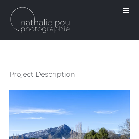
Passer
au
contenu
Project Description