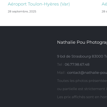
Aéroport Toulon-Hyères (Var)
Aé
28 septembre, 2025
28 
Nathalie Pou Photogra
9 bd de Strasbourg 83000 T
Tel :
06.77.98.67.48
Mail :
contact@nathalie-pou
Toutes les photos présentées
ou partielle est strictement 
Les prix affichés sont en ho