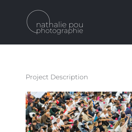
Passer
au
contenu
Project Description