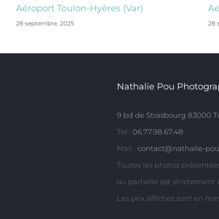
Aéroport Toulon-Hyères (Var)
Aé
28 septembre, 2025
28 
Nathalie Pou Photogra
9 bd de Strasbourg 83000 T
Tel :
06.77.98.67.48
Mail :
contact@nathalie-pou
Toutes les photos présentées
ou partielle est strictement 
Les prix affichés sont en ho