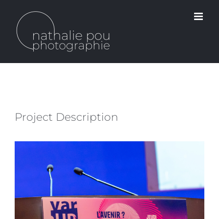
Passer
au
contenu
Project Description