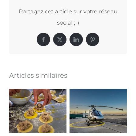
utilité
de
Partagez cet article sur votre réseau
la
social ;-)
photographie
professionnelle
lors
Facebook
X
LinkedIn
Pinterest
de
vos
évènements
Articles similaires
d’entreprise