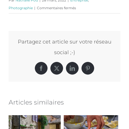
Par
Nathalie Pou
|
28 mars, 2022
|
Entreprise
,
sur
Photographie
|
Commentaires fermés
Reportage
photo
à
l’Aéroport
Partagez cet article sur votre réseau
de
social ;-)
Toulon-
Hyères
Facebook
X
LinkedIn
Pinterest
Articles similaires