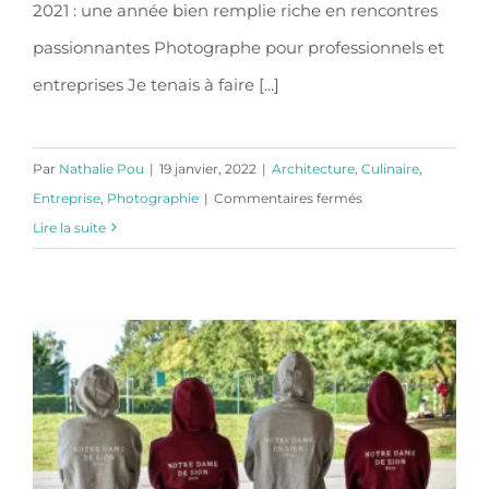
2021 : une année bien remplie riche en rencontres
Rétrospective d’une année de
passionnantes Photographe pour professionnels et
photographe professionnel
entreprises Je tenais à faire [...]
Par
Nathalie Pou
|
19 janvier, 2022
|
Architecture
,
Culinaire
,
sur
Entreprise
,
Photographie
|
Commentaires fermés
Rétrospective
Lire la suite
d’une
année
de
photographe
professionnel