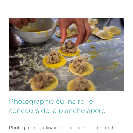
l’intimité
de
Solliès-
Ville
et
ses
hameaux
Photographie culinaire, le
concours de la planche apéro
Photographie culinaire, le concours de la planche
Photographie culinaire, le concours