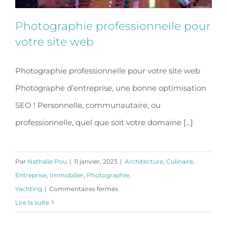
Photographie professionnelle pour
votre site web
Photographie professionnelle pour votre site web
Photographie professionnelle pour
Photographe d’entreprise, une bonne optimisation
votre site web
SEO ! Personnelle, communautaire, ou
professionnelle, quel que soit votre domaine [...]
Par
Nathalie Pou
|
11 janvier, 2023
|
Architecture
,
Culinaire
,
Entreprise
,
Immobilier
,
Photographie
,
sur
Yachting
|
Commentaires fermés
Photographie
Lire la suite
professionnelle