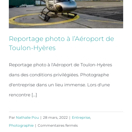
Reportage photo à l’Aéroport de
Toulon-Hyères
Reportage photo à l'Aéroport de Toulon-Hyères
Reportage photo à l’Aéroport de
dans des conditions privilégiées. Photographe
Toulon-Hyères
d'entreprise dans un lieu immense. Lors d'une
rencontre [...]
Par
Nathalie Pou
|
28 mars, 2022
|
Entreprise
,
sur
Photographie
|
Commentaires fermés