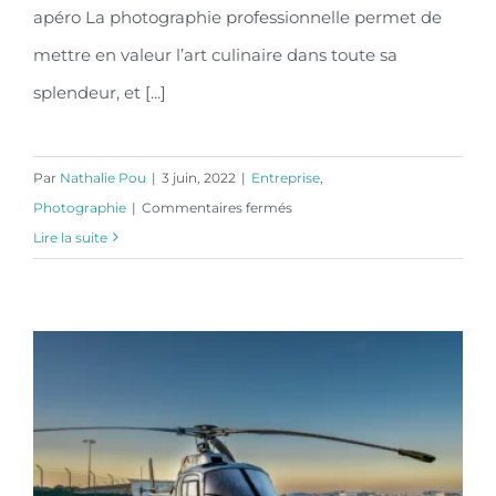
apéro La photographie professionnelle permet de
de la planche apéro
mettre en valeur l’art culinaire dans toute sa
splendeur, et [...]
Par
Nathalie Pou
|
3 juin, 2022
|
Entreprise
,
sur
Photographie
|
Commentaires fermés
Photographie
Lire la suite
culinaire,
le
concours
de
la
planche
apéro