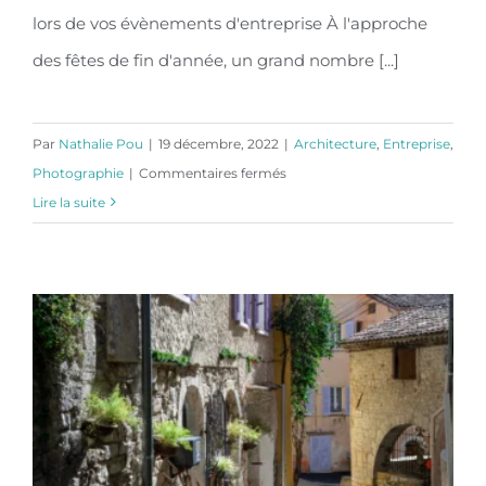
évènements d’entreprise
lors de vos évènements d'entreprise À l'approche
des fêtes de fin d'année, un grand nombre [...]
Par
Nathalie Pou
|
19 décembre, 2022
|
Architecture
,
Entreprise
,
sur
Photographie
|
Commentaires fermés
La
Lire la suite
grande
utilité
de
la
photographie
professionnelle
lors
de
vos