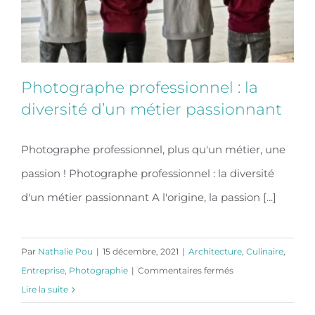
Photographe professionnel : la
diversité d’un métier passionnant
Photographe professionnel, plus qu'un métier, une
Photographe professionnel : la
passion ! Photographe professionnel : la diversité
diversité d’un métier passionnant
d'un métier passionnant A l'origine, la passion [...]
Par
Nathalie Pou
|
15 décembre, 2021
|
Architecture
,
Culinaire
,
sur
Entreprise
,
Photographie
|
Commentaires fermés
Photographe
Lire la suite
professionnel