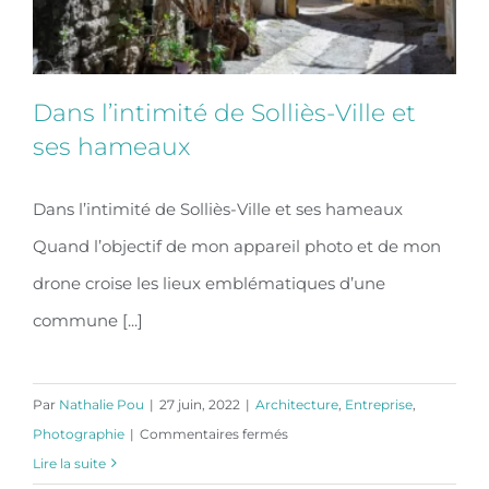
évènements
d’entreprise
Dans l’intimité de Solliès-Ville et
ses hameaux
Dans l’intimité de Solliès-Ville et ses hameaux
Dans l’intimité de Solliès-Ville et ses
Quand l’objectif de mon appareil photo et de mon
hameaux
drone croise les lieux emblématiques d’une
commune [...]
Par
Nathalie Pou
|
27 juin, 2022
|
Architecture
,
Entreprise
,
sur
Photographie
|
Commentaires fermés
Dans
Lire la suite