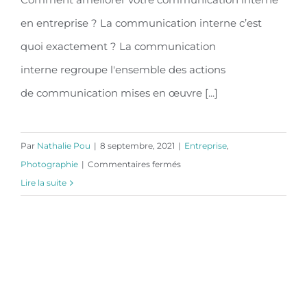
entreprise ?
en entreprise ? La communication interne c’est
quoi exactement ? La communication
interne regroupe l'ensemble des actions
de communication mises en œuvre [...]
Par
Nathalie Pou
|
8 septembre, 2021
|
Entreprise
,
sur
Photographie
|
Commentaires fermés
Comment
Lire la suite
améliorer
votre
communication
interne
en
entreprise