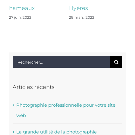
photographe
votre site web
pr
11 janvier, 2023
professionnel
d
19 janvier, 2022
d’
19 
Rechercher:
Articles récents
Photographie professionnelle pour votre site
web