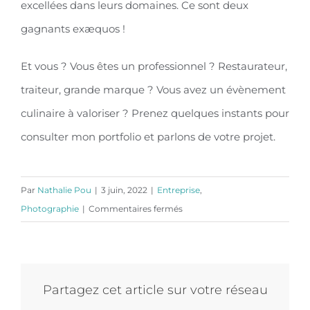
excellées dans leurs domaines. Ce sont deux
gagnants exæquos !
Et vous ? Vous êtes un professionnel ? Restaurateur,
traiteur, grande marque ? Vous avez un évènement
culinaire à valoriser ? Prenez quelques instants pour
consulter mon portfolio et parlons de votre projet.
Par
Nathalie Pou
|
3 juin, 2022
|
Entreprise
,
sur
Photographie
|
Commentaires fermés
Photographie
culinaire,
le
concours
Partagez cet article sur votre réseau
de